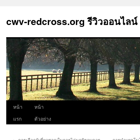
cwv-redcross.org รีวิวออนไลน์
ข้าม
หน้า
หน้า
ไป
แรก
ตัวอย่าง
ยัง
←
การเลือกผู้เชี่ยวชาญในการไล่นกพิราบควร
การนำเทคโนโล